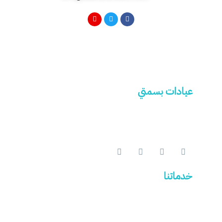
عيادات بسمتي
مرحبا بكم في عيادات بسمتي نقدم لكم أرقي الخدمات في
مجال طب الاسنان والتي تلبي احتياجات مراجعينا
خدماتنا
زراعة الاسنان
تقويم أسنان