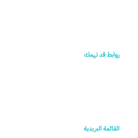
تركيبات الاسنان
تجميل الاسنان
تبييض الاسنان
علاج العصب
علاج اللثة
روابط قد تهمك
تعرف علينا
خدماتنا
كادرنا الطبي
احجز موعدك الان
الأسئلة الشائعة
المدونة الطبية
القائمة البريدية