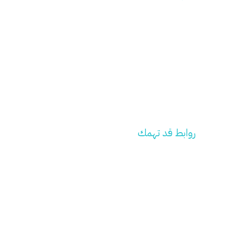
زراعة الاسنان
تقويم أسنان
تركيبات الاسنان
تجميل الاسنان
تبييض الاسنان
علاج العصب
علاج اللثة
روابط قد تهمك
تعرف علينا
خدماتنا
كادرنا الطبي
احجز موعدك الان
الأسئلة الشائعة