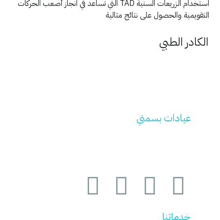
استخدام الزريعات السنية TAD التي تساعد في انجاز أصعب الحركات
التقويمية والحصول على نتائج مثالية
الكادر الطبي
عيادات بسمتي
مرحبا بكم في عيادات بسمتي نقدم لكم أرقي الخدمات في
مجال طب الاسنان والتي تلبي احتياجات مراجعينا
خدماتنا